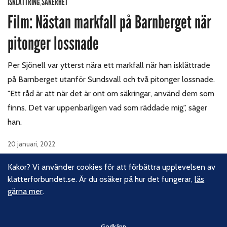
ISKLÄTTRING
SÄKERHET
,
Film: Nästan markfall på Barnberget när
pitonger lossnade
Per Sjönell var ytterst nära ett markfall när han isklättrade
på Barnberget utanför Sundsvall och två pitonger lossnade.
"Ett råd är att när det är ont om säkringar, använd dem som
finns. Det var uppenbarligen vad som räddade mig", säger
han.
20 januari, 2022
Kakor? Vi använder cookies för att förbättra upplevelsen av
klatterforbundet.se. Är du osäker på hur det fungerar,
läs
gärna mer
.
1
2
Nästa sida
Godkänn