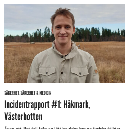
SÄKERHET
SÄKERHET & MEDICIN
,
Incidentrapport #1: Håkmark,
Västerbotten
Även ett lågt fall från en lätt boulder kan ge fysiska följder