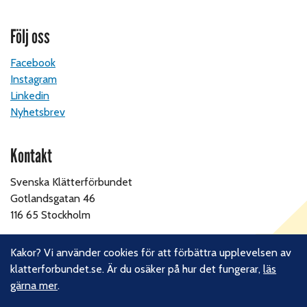
Följ oss
Facebook
Instagram
Linkedin
Nyhetsbrev
Kontakt
Svenska Klätterförbundet
Gotlandsgatan 46
116 65 Stockholm
E-post:
kansliet@klatterforbundet.rf.se
Kakor? Vi använder cookies för att förbättra upplevelsen av
Övriga kontaktuppgifter
klatterforbundet.se. Är du osäker på hur det fungerar,
läs
gärna mer
.