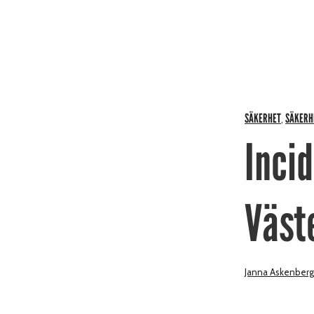
SÄKERHET
SÄKERH
,
Inci
Väst
Janna Askenberg