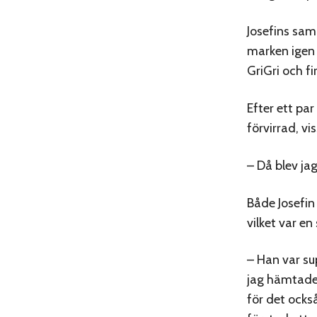
Josefins sam
marken igen
GriGri och f
Efter ett pa
förvirrad, vi
– Då blev jag
Både Josefin
vilket var en 
– Han var su
jag hämtade 
för det ock