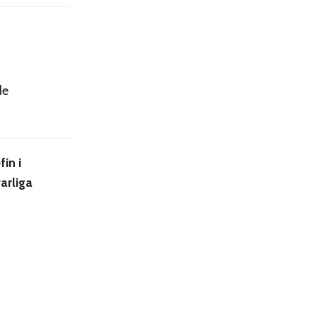
de
in i
arliga