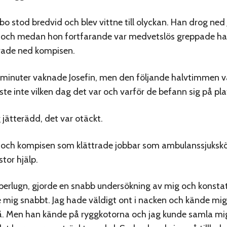
bo stod bredvid och blev vittne till olyckan. Han drog ned 
 och medan hon fortfarande var medvetslös greppade h
irade ned kompisen.
r minuter vaknade Josefin, men den följande halvtimmen v
sste inte vilken dag det var och varför de befann sig på pla
 jätterädd, det var otäckt.
 och kompisen som klättrade jobbar som ambulanssjukskö
stor hjälp.
perlugn, gjorde en snabb undersökning av mig och konsta
mig snabbt. Jag hade väldigt ont i nacken och kände mig 
så. Men han kände på ryggkotorna och jag kunde samla mi