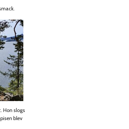
 smack.
t. Hon slogs
pisen blev