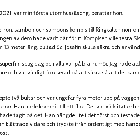
, 2021, var min första utomhussäsong, berättar hon.
te hon, sambon och sambons kompis till Ringkallen norr o
ngen av dem hade varit där förut. Kompisen ville testa Si
 13 meter lång, bultad 6c. Josefin skulle säkra och använd
superfin, solig dag och alla var på bra humör. Jag hade ald
re och var väldigt fokuserad på att säkra så att det känd
ppte två bultar och var ungefär fyra meter upp på väggen.
onom.Han hade kommit till ett flak. Det var välkritat och 
de tagit på det. Han hängde lite i det först och testade
n klättrade vidare och tryckte ifrån ordentligt med händ
loss.