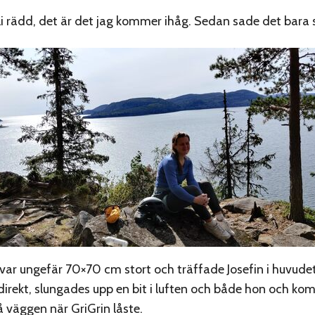
li rädd, det är det jag kommer ihåg. Sedan sade det bara
var ungefär 70×70 cm stort och träffade Josefin i huvude
irekt, slungades upp en bit i luften och både hon och kom
väggen när GriGrin låste.