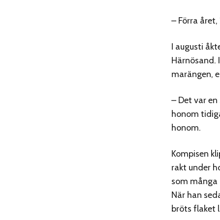
– Förra året
I augusti åk
Härnösand. I
marängen, en
– Det var en 
honom tidiga
honom.
Kompisen kli
rakt under h
som många ha
När han seda
bröts flaket 