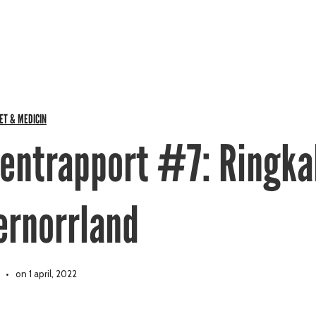
ET & MEDICIN
dentrapport #7: Ringkal
ernorrland
on 1 april, 2022