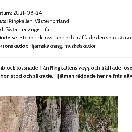
atum:
2021-08-24
ats:
Ringkallen, Västernorrland
d:
Sista marängen, 6c
ndelse:
Stenblock lossnade och träffade den som säkra
rsonskador:
Hjärnskakning, muskelskador
enblock lossnade från Ringkallens vägg och träffade Josef
 hon stod och säkrade. Hjälmen räddade henne från allv