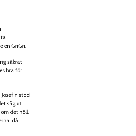
m
sta
e en GriGri.
rig säkrat
es bra för
 Josefin stod
det såg ut
 om det höll.
erna, då