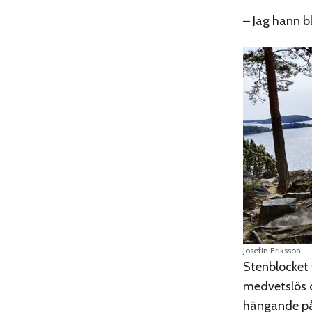
– Jag hann b
Josefin Eriksson.
Stenblocket 
medvetslös d
hängande på 