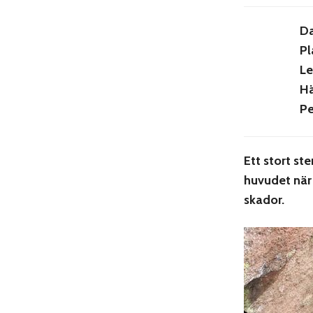
D
Pl
Le
Hä
Pe
Ett stort st
huvudet när
skador.