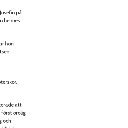
Josefin på
an hennes
ar hon
tsen.
terskor,
terade att
först orolig
g och