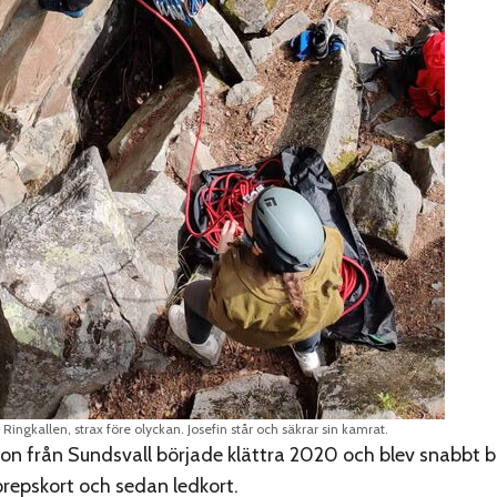
 Ringkallen, strax före olyckan. Josefin står och säkrar sin kamrat.
sson från Sundsvall började klättra 2020 och blev snabbt bi
repskort och sedan ledkort.