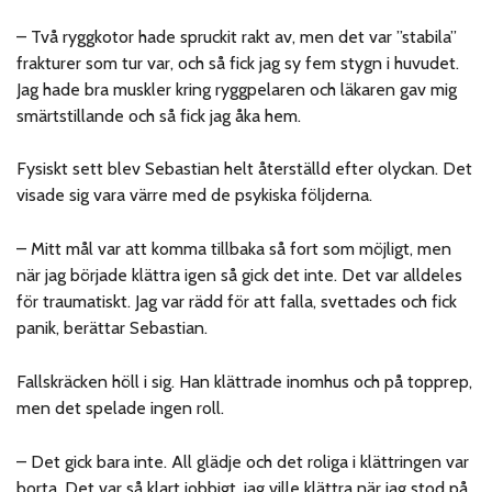
– Två ryggkotor hade spruckit rakt av, men det var ”stabila”
frakturer som tur var, och så fick jag sy fem stygn i huvudet.
Jag hade bra muskler kring ryggpelaren och läkaren gav mig
smärtstillande och så fick jag åka hem.
Fysiskt sett blev Sebastian helt återställd efter olyckan. Det
visade sig vara värre med de psykiska följderna.
– Mitt mål var att komma tillbaka så fort som möjligt, men
när jag började klättra igen så gick det inte. Det var alldeles
för traumatiskt. Jag var rädd för att falla, svettades och fick
panik, berättar Sebastian.
Fallskräcken höll i sig. Han klättrade inomhus och på topprep,
men det spelade ingen roll.
– Det gick bara inte. All glädje och det roliga i klättringen var
borta. Det var så klart jobbigt, jag ville klättra när jag stod på