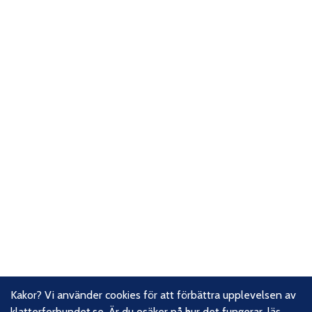
Kakor? Vi använder cookies för att förbättra upplevelsen av
klatterforbundet.se. Är du osäker på hur det fungerar,
läs