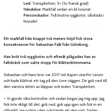
Led:
Transpiletten, 5+ (5c fransk grad)
Händelse:
Markfall sedan en kil lossnat
Personskador:
Två brutna ryggkotor, sårskada i
huvudet
Ett markfall från knappt två meters höjd fick stora
konsekvenser för Sebastian Falk från Göteborg.
Han bröt två ryggkotor och efteråt plågades han av
fallskräck som satte stopp för klätterdrömmarna.
Sebastian och hans bror var 2017 vid Aspen utanför Lerum
och hade klättrat ett tag på den övre väggen. De gick ned till
den vänstra delen av klippan och leden Transpiletten.
– Vi gjorde våra kontroller och sedan begav jag mig upp. Jag
fick inte riktigt till det, gick ned, gick upp igen och fick in en
offsetkil. Jag ryckte i den och kände att den satt. Sedan