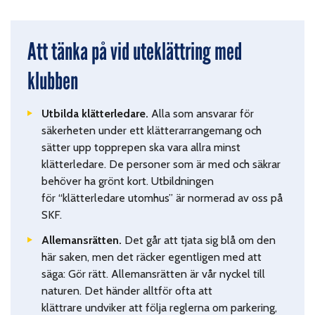
At
t tänka på vid uteklättring med
klubben
Utbilda klätterledare.
Alla som ansvarar för
säkerheten under ett klätterarrangemang och
sätter upp topprepen ska vara allra minst
klätterledare
.
De personer som är med och säkrar
behöver ha grönt kort. Utbildningen
för
“
klätterl
edare utomhus”
är
normerad
av oss på
SKF
.
Allemansrätten.
Det går att tjata sig blå om den
här saken, men det räcker egentligen med att
säga: Gör rätt. Allemansrätten är vår nyckel till
naturen. Det händer alltför ofta att
klättrare
undviker att följa reglerna om parkering,