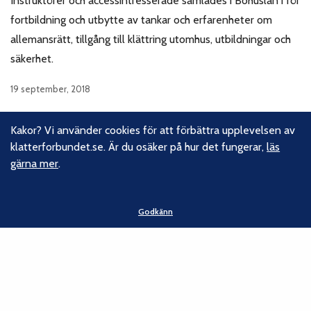
Instruktörer och accessintresserade samlades i Bohuslän i för
fortbildning och utbytte av tankar och erfarenheter om
allemansrätt, tillgång till klättring utomhus, utbildningar och
säkerhet.
19 september, 2018
Kakor? Vi använder cookies för att förbättra upplevelsen av
klatterforbundet.se. Är du osäker på hur det fungerar,
läs
1
2
3
Nästa sida
gärna mer
.
Godkänn