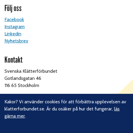
Följ oss
Facebook
Instagram
Linkedin
Nyhetsbrev
Kontakt
Svenska Klätterförbundet
Gotlandsgatan 46
116 65 Stockholm
E-post:
kansliet@klatterforbundet.rf.se
Kakor? Vi använder cookies för att förbättra upplevelsen av
Övriga kontaktuppgifter
klatterforbundet.se. Är du osäker på hur det fungerar,
läs
gärna mer
.