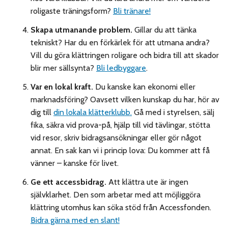
roligaste träningsform?
Bli tränare!
Skapa utmanande problem.
Gillar du att tänka
tekniskt? Har du en förkärlek för att utmana andra?
Vill du göra klättringen roligare och bidra till att skador
blir mer sällsynta?
Bli ledbyggare
.
Var en lokal kraft.
Du kanske kan ekonomi eller
marknadsföring? Oavsett vilken kunskap du har, hör av
dig till
din lokala klätterklubb.
Gå med i styrelsen, sälj
fika, säkra vid prova-på, hjälp till vid tävlingar, stötta
vid resor, skriv bidragsansökningar eller gör något
annat. En sak kan vi i princip lova: Du kommer att få
vänner – kanske för livet.
Ge ett accessbidrag.
Att klättra ute är ingen
självklarhet. Den som arbetar med att möjliggöra
klättring utomhus kan söka stöd från Accessfonden.
Bidra gärna med en slant!