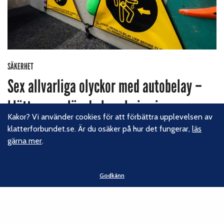
SÄKERHET
Sex allvarliga olyckor med autobelay –
klättrarna glömde koppla in sig
Kakor? Vi använder cookies för att förbättra upplevelsen av
klatterforbundet.se. Är du osäker på hur det fungerar,
läs
Sex klättrare skadades vid markfall i Sverige och Norge förra
gärna mer
.
året sedan de glömt att koppla in sig i autobelayer och börjat
klättra helt osäkrade.
Godkänn
7 juni, 2022