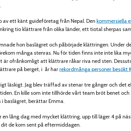
.
p av ett känt guideföretag från Nepal. Den
kommersiella e
ring tio klättrare från olika länder, ett tiotal sherpas sa
lämnade hon baslägret och påbörjade klättringen. Under de
rekom många stenras. Nu för tiden finns inte inte lika m
et är ofrånkomligt att klättrare råkar riva ned sten. Dess
ättrare på berget, i år har
rekordmånga personer besökt 
tigt läskigt. Jag blev träffad av stenar tre gånger och det 
tiden. En kille som inte tillhörde vårt team bröt benet och 
 i baslägret, berättar Emma.
var en lång dag med mycket klättring, upp till läger 4 på n
 dit de kom sent på eftermiddagen.