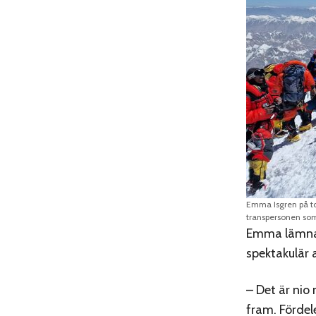
Emma Isgren på top
transpersonen som 
Emma lämnade
spektakulär a
– Det är nio
fram. Fördel