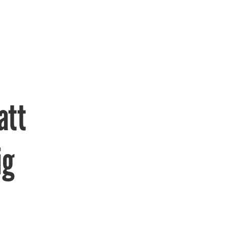
att
ig