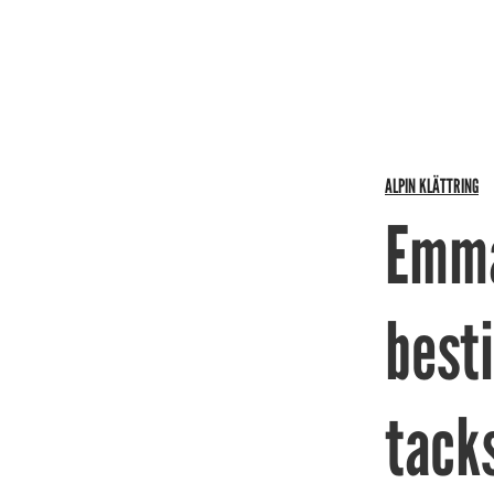
ALPIN KLÄTTRING
Emma
best
tack