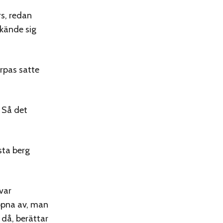
rs, redan
 kände sig
rpas satte
. Så det
sta berg
var
appna av, man
 då, berättar