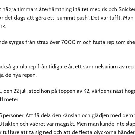
t några timmars återhämtning i tältet med ris och Snicke
ar det dags att göra ett ”summit push”. Det var tufft. Man
rk.
e syrgas från strax över 7000 m och fasta rep som she
 också gamla rep från tidigare år, ett sammelsurium av rep
lja de nya repen.
 den 22 juli, stod hon på toppen av K2, världens näst hög
1 meter.
15 personer. Att få dela den känslan och glädjen med dem 
 Utsikten och vädret var magiskt. Men man kunde inte sl
r tuffare att ta sig ned och att de flesta olyckorna händer