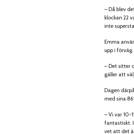
– Då blev de
klockan 22 v
inte supersta
Emma använd
upp i förväg.
– Det sitter
gäller att vä
Dagen därpå,
med sina 861
– Vi var 10-
fantastiskt.
vet att det ä