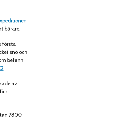
xpeditionen
mt bärare.
 första
ycket snö och
utom befann
K2
.
ekade av
fick
ästan 7800