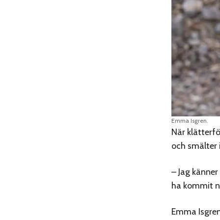
Emma Isgren.
När klätterf
och smälter 
– Jag känner
ha kommit n
Emma Isgren 