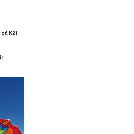
på K2 i
är