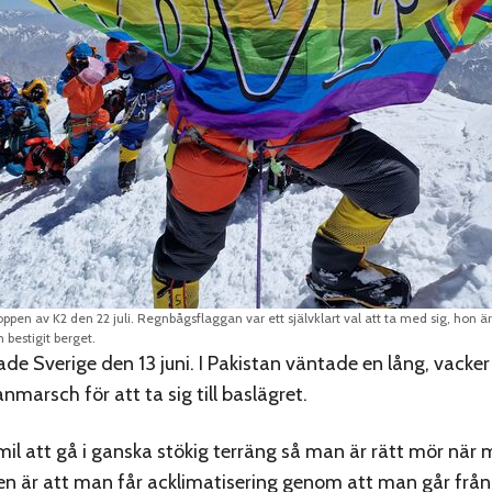
pen av K2 den 22 juli. Regnbågsflaggan var ett självklart val att ta med sig, hon ä
bestigit berget.
 Sverige den 13 juni. I Pakistan väntade en lång, vacker
nmarsch för att ta sig till baslägret.
 mil att gå i ganska stökig terräng så man är rätt mör n
en är att man får acklimatisering genom att man går från