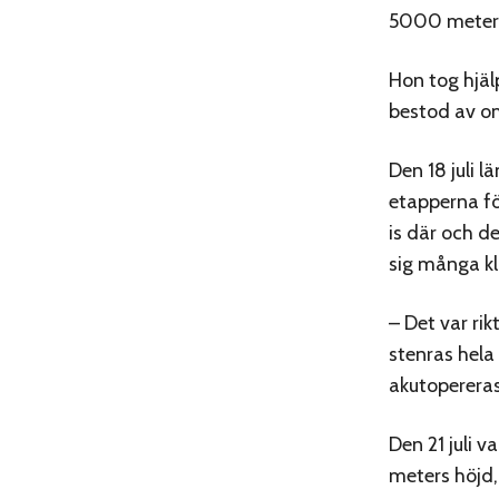
5000 meter
Hon tog hjäl
bestod av omk
Den 18 juli 
etapperna fö
is där och d
sig många kl
– Det var rik
stenras hela 
akutopereras
Den 21 juli 
meters höjd,