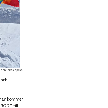
r den första öppna
 och
är man kommer
 3000 till