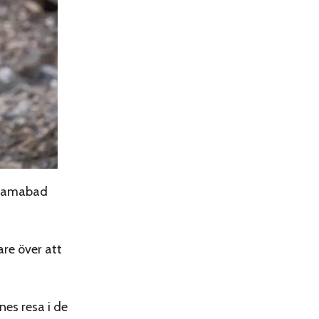
Islamabad
re över att
es resa i de