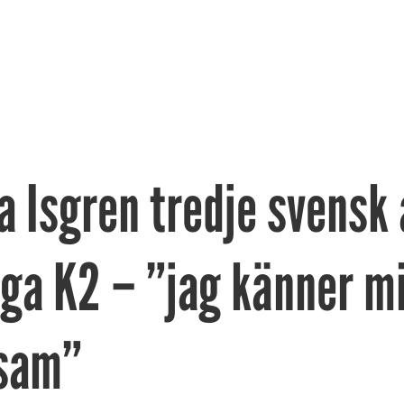
 Isgren tredje svensk 
iga K2 – ”jag känner m
sam”