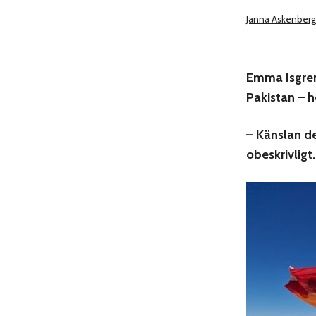
Janna Askenberg
Emma Isgren
Pakistan
–
h
– Känslan d
obeskrivligt