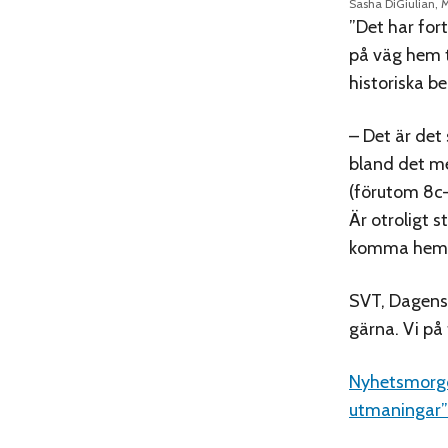
Sasha DiGiulian, M
”Det har fort
på väg hem t
historiska be
– Det är det
bland det me
(förutom 8c-
Är otroligt 
komma hem, s
SVT, Dagens 
gärna. Vi på
Nyhetsmorgon
utmaningar”