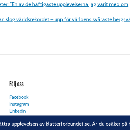
er: ”En av de häftigaste upplevelserna jag varit med om
n slog världsrekordet – upp för världens svåraste bergs
Följ oss
Facebook
Instagram
Linkedin
Nyhetsbrev
ättra upplevelsen av klatterforbundet.se. Är du osäker på 