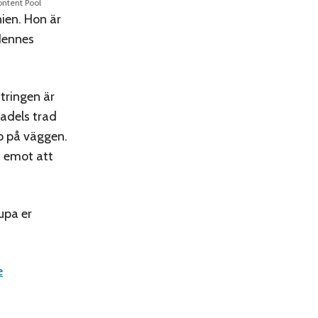
ontent Pool
nien. Hon är
Hennes
tringen är
adels trad
p på väggen.
m emot att
upa er
e