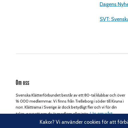
Dagens Nyhet
SVT: Svenska
Om oss
Svenska Klätterförbundet består av ett 80-tal klubbar och över
16 000 medlemmar. Vi finns från Trelleborg i söder till Kiruna i
norr. Klättrarna i Sverige är dock betydligt fler och vi för din
Läs om vårt
talan, oavsett om du är medlem eller inte.
hållbarhetsarbete.
Kakor? Vi använder cookies för att förb