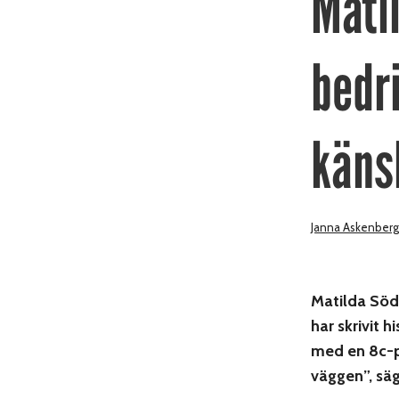
Mati
bedri
käns
Janna Askenberg
Matilda Söd
har skrivit 
med en 8c-p
väggen”, säg