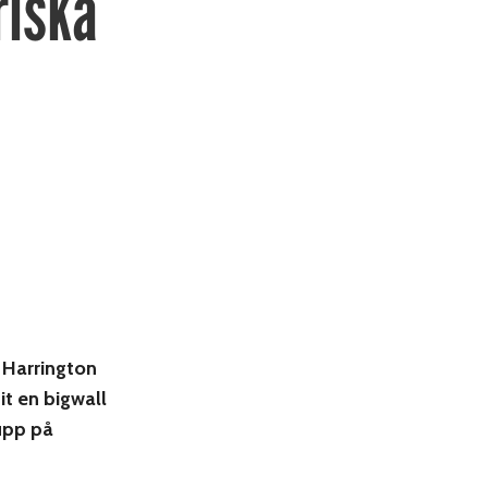
riska
 Harrington
it en bigwall
upp på