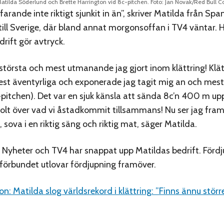
atilda Söderlund och Brette Harrington vid 8c-pitchen. Foto: Jan Novak/Red Bull C
farande inte riktigt sjunkit in än”, skriver Matilda från Spa
ill Sverige, där bland annat morgonsoffan i TV4 väntar. 
drift gör avtryck.
 största och mest utmanande jag gjort inom klättring! Klät
st äventyrliga och exponerade jag tagit mig an och mest
pitchen). Det var en sjuk känsla att sända 8c’n 400 m up
stolt över vad vi åstadkommit tillsammans! Nu ser jag fra
ova i en riktig säng och riktig mat, säger Matilda.
Nyheter och TV4 har snappat upp Matildas bedrift. Fördj
 förbundet utlovar fördjupning framöver.
: Matilda slog världsrekord i klättring: ”Finns ännu störr