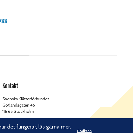
vägg
Kontakt
Svenska Klätterförbundet
Gotlandsgatan 46
116 65 Stockholm
kansliet@klatterforbundet.rf.se
E-post:
hur det fungerar,
läs gärna mer
.
Godkänn
Övriga kontaktuppgifter