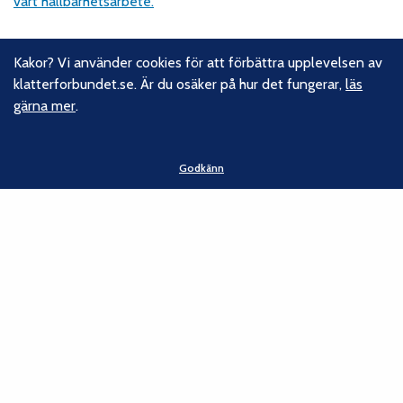
vårt hållbarhetsarbete.
Följ oss
Kakor? Vi använder cookies för att förbättra upplevelsen av
klatterforbundet.se. Är du osäker på hur det fungerar,
läs
Facebook
gärna mer
.
Instagram
Linkedin
Nyhetsbrev
Godkänn
Kontakt
Svenska Klätterförbundet
Gotlandsgatan 46
116 65 Stockholm
E-post:
kansliet@klatterforbundet.rf.se
Övriga kontaktuppgifter