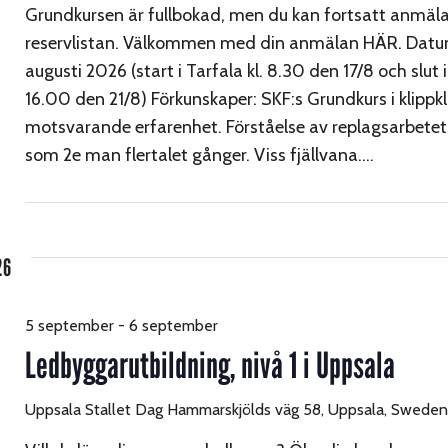
Grundkursen är fullbokad, men du kan fortsatt anmäla d
reservlistan. Välkommen med din anmälan HÄR. Datum
augusti 2026 (start i Tarfala kl. 8.30 den 17/8 och slut i
16.00 den 21/8) Förkunskaper: SKF:s Grundkurs i klippklä
motsvarande erfarenhet. Förståelse av replagsarbetet
som 2e man flertalet gånger. Viss fjällvana.…
26
5 september
-
6 september
Ledbyggarutbildning, nivå 1 i Uppsala
Uppsala Stallet
Dag Hammarskjölds väg 58, Uppsala, Sweden