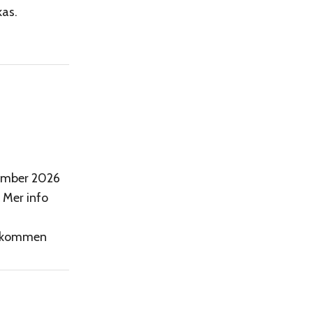
kas.
tember 2026
l Mer info
älkommen