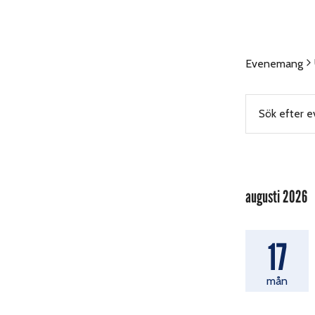
Evenemang
Even
Ange
nyckelord.
Sök
efter
Searc
Evenemang
efter
nyckelord.
augusti 2026
and
17
Views
mån
Navig