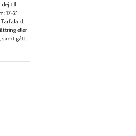
ej till
: 17-21
 Tarfala kl.
ttring eller
, samt gått