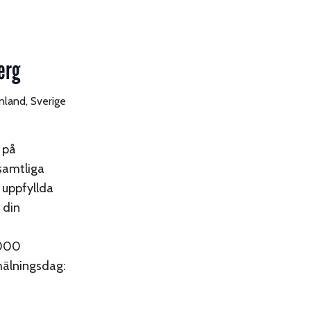
erg
land, Sverige
 på
 samtliga
 uppfyllda
 din
 000
mälningsdag: