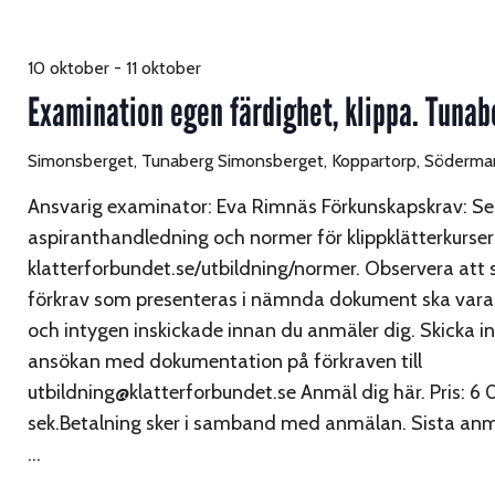
10 oktober
-
11 oktober
Examination egen färdighet, klippa. Tunab
Simonsberget, Tunaberg
Simonsberget, Koppartorp, Söderman
Ansvarig examinator: Eva Rimnäs Förkunskapskrav: Se
aspiranthandledning och normer för klippklätterkurser
klatterforbundet.se/utbildning/normer. Observera att
förkrav som presenteras i nämnda dokument ska vara
och intygen inskickade innan du anmäler dig. Skicka in
ansökan med dokumentation på förkraven till
utbildning@klatterforbundet.se Anmäl dig här. Pris: 6
sek.Betalning sker i samband med anmälan. Sista an
…