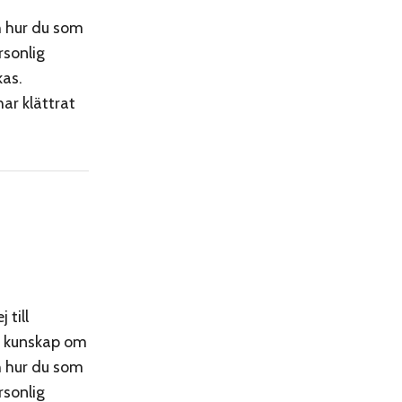
h hur du som
rsonlig
kas.
har klättrat
 till
in kunskap om
h hur du som
rsonlig