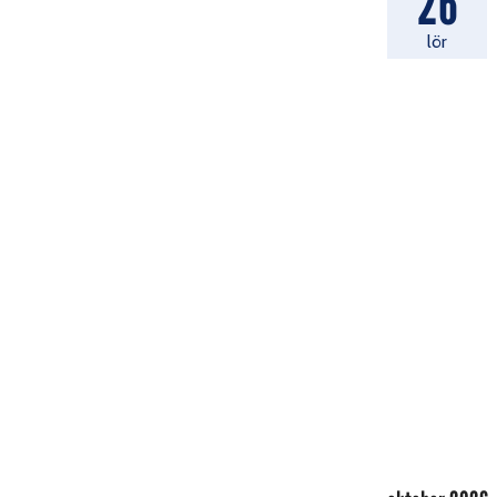
26
lör