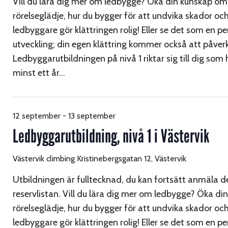
Vill du lära dig mer om ledbygge? Öka din kunskap om
rörelseglädje, hur du bygger för att undvika skador oc
ledbyggare gör klättringen rolig! Eller se det som en pe
utveckling; din egen klättring kommer också att påver
Ledbyggarutbildningen på nivå 1 riktar sig till dig som 
minst ett år…
12 september
-
13 september
Ledbyggarutbildning, nivå 1 i Västervik
Västervik climbing
Kristinebergsgatan 12, Västervik
Utbildningen är fulltecknad, du kan fortsätt anmäla dej
reservlistan. Vill du lära dig mer om ledbygge? Öka d
rörelseglädje, hur du bygger för att undvika skador oc
ledbyggare gör klättringen rolig! Eller se det som en pe