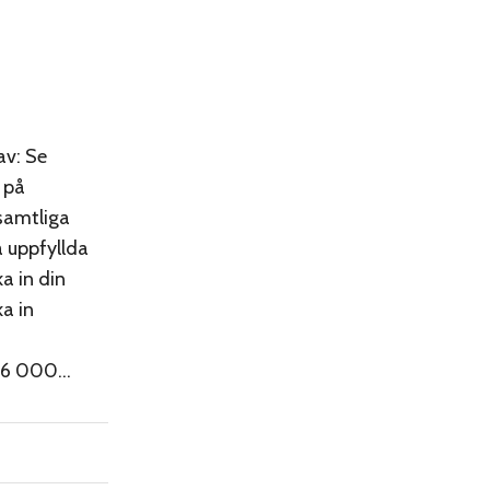
av: Se
 på
 samtliga
 uppfyllda
a in din
a in
s: 6 000…