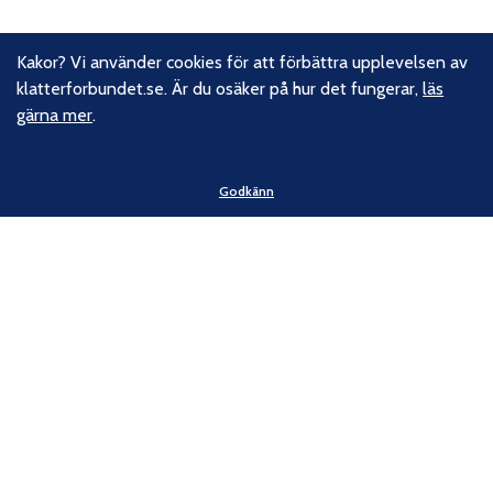
Kakor? Vi använder cookies för att förbättra upplevelsen av
1
2
…
5
Nästa sida
klatterforbundet.se. Är du osäker på hur det fungerar,
läs
gärna mer
.
Godkänn