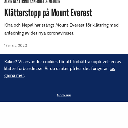
ALPIN KLÄTTRING
SÄKERHET & MEDICIN
,
Klätterstopp på Mount Everest
Kina och Nepal har stängt Mount Everest för klättring med
anledning av det nya coronaviruset.
17 mars, 2020
Kakor? Vi använder cookies för att förbättra upplevelsen av
klatterforbundet.se. Är du osäker på hur det fungerar,
läs
Föregående sida
1
2
3
…
7
Nästa sida
gärna mer
.
Godkänn