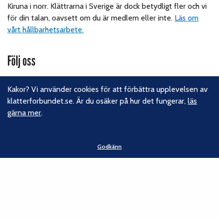
Kiruna i norr. Klättrarna i Sverige är dock betydligt fler och vi
för din talan, oavsett om du är medlem eller inte.
Läs om
vårt hållbarhetsarbete.
Följ oss
Facebook
Kakor? Vi använder cookies för att förbättra upplevelsen av
Instagram
klatterforbundet.se. Är du osäker på hur det fungerar,
läs
Linkedin
gärna mer
.
Nyhetsbrev
Kontakt
Godkänn
Svenska Klätterförbundet
Gotlandsgatan 46
116 65 Stockholm
E-post:
kansliet@klatterforbundet.rf.se