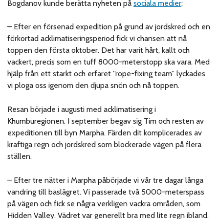
Bogdanov kunde berätta nyheten på
sociala medier
:
– Efter en försenad expedition på grund av jordskred och en
förkortad acklimatiseringsperiod fick vi chansen att nå
toppen den första oktober. Det har varit hårt, kallt och
vackert, precis som en tuff 8000-meterstopp ska vara. Med
hjälp från ett starkt och erfaret ”rope-fixing team” lyckades
vi ploga oss igenom den djupa snön och nå toppen.
Resan började i augusti med acklimatisering i
Khumburegionen. I september begav sig Tim och resten av
expeditionen till byn Marpha. Färden dit komplicerades av
kraftiga regn och jordskred som blockerade vägen på flera
ställen.
– Efter tre nätter i Marpha påbörjade vi vår tre dagar långa
vandring till baslägret. Vi passerade två 5000-meterspass
på vägen och fick se några verkligen vackra områden, som
Hidden Valley. Vädret var generellt bra med lite regn ibland.