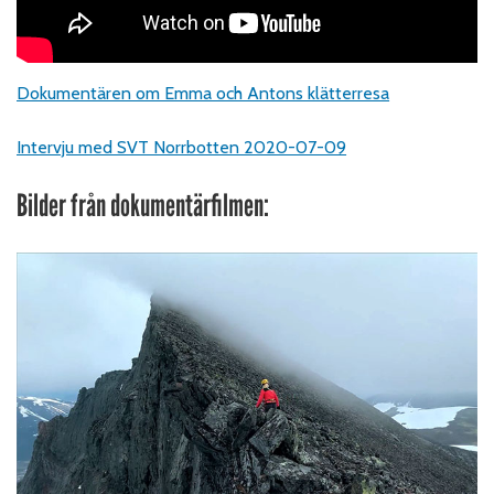
Dokumentären om Emma och Antons klätterresa
Intervju med SVT Norrbotten 2020-07-09
Bilder från dokumentärfilmen: