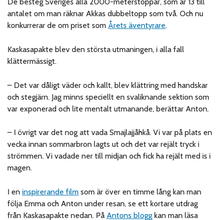
De besteg Sveriges alla 2000-meterstoppar, som är 13 till
antalet om man räknar Akkas dubbeltopp som två. Och nu
konkurrerar de om priset som
Årets äventyrare
.
Kaskasapakte blev den största utmaningen, i alla fall
klättermässigt.
– Det var dåligt väder och kallt, blev klättring med handskar
och stegjärn. Jag minns speciellt en svaliknande sektion som
var exponerad och lite mentalt utmanande, berättar Anton.
– I övrigt var det nog att vada Smajlajjåhkå. Vi var på plats en
vecka innan sommarbron lagts ut och det var rejält tryck i
strömmen. Vi vadade ner till midjan och fick ha rejält med is i
magen.
I en
inspirerande film
som är över en timme lång kan man
följa Emma och Anton under resan, se ett kortare utdrag
från Kaskasapakte nedan. På
Antons blogg
kan man läsa