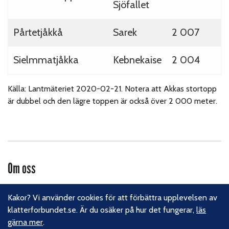
Sjöfallet
Pårtetjåkkå
Sarek
2 007
Sielmmatjåkka
Kebnekaise
2 004
Källa: Lantmäteriet 2020-02-21. Notera att Akkas stortopp
är dubbel och den lägre toppen är också över 2 000 meter.
Om oss
Svenska Klätterförbundet består av ett 80-tal klubbar och
Kakor? Vi använder cookies för att förbättra upplevelsen av
över 16 000 medlemmar. Vi finns från Trelleborg i söder till
klatterforbundet.se. Är du osäker på hur det fungerar,
läs
Kiruna i norr. Klättrarna i Sverige är dock betydligt fler och vi
gärna mer
.
för din talan, oavsett om du är medlem eller inte.
Läs om