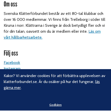
Om oss
Svenska Klätterförbundet består av ett 80-tal klubbar och
över 16 000 medlemmar. Vi finns från Trelleborg i söder till
Kiruna i norr. Klättrarna i Sverige är dock betydligt fler och vi
för din talan, oavsett om du är medlem eller inte.
Läs om
vårt hållbarhetsarbete.
Följ oss
Facebook
Instagram
Linkedin
Kakor? Vi använder cookies för att förbättra upplevelsen av
Nyhetsbrev
klatterforbundet.se. Är du osäker på hur det fungerar,
läs
gärna mer
.
Kontakt
Godkänn
Svenska Klätterförbundet