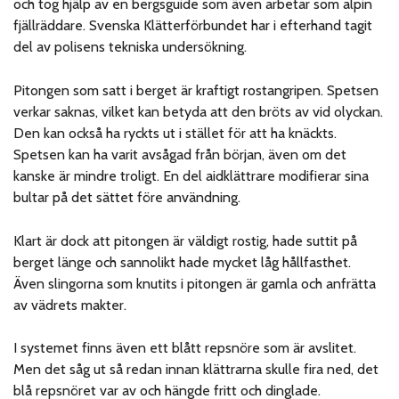
och tog hjälp av en bergsguide som även arbetar som alpin
fjällräddare. Svenska Klätterförbundet har i efterhand tagit
del av polisens tekniska undersökning.
Pitongen som satt i berget är kraftigt rostangripen. Spetsen
verkar saknas, vilket kan betyda att den bröts av vid olyckan.
Den kan också ha ryckts ut i stället för att ha knäckts.
Spetsen kan ha varit avsågad från början, även om det
kanske är mindre troligt. En del aidklättrare modifierar sina
bultar på det sättet före användning.
Klart är dock att pitongen är väldigt rostig, hade suttit på
berget länge och sannolikt hade mycket låg hållfasthet.
Även slingorna som knutits i pitongen är gamla och anfrätta
av vädrets makter.
I systemet finns även ett blått repsnöre som är avslitet.
Men det såg ut så redan innan klättrarna skulle fira ned, det
blå repsnöret var av och hängde fritt och dinglade.