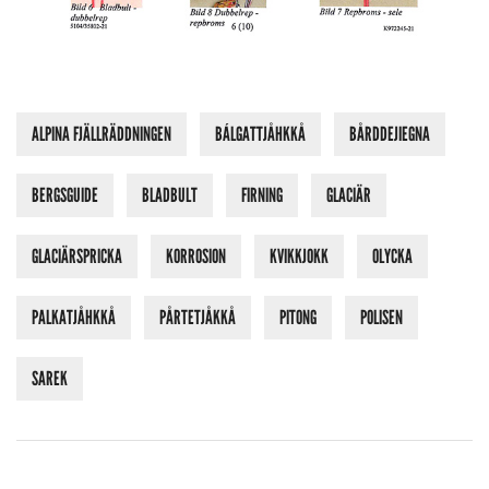
ALPINA FJÄLLRÄDDNINGEN
BÁLGATTJÅHKKÅ
BÅRDDEJIEGNA
BERGSGUIDE
BLADBULT
FIRNING
GLACIÄR
GLACIÄRSPRICKA
KORROSION
KVIKKJOKK
OLYCKA
PALKATJÅHKKÅ
PÅRTETJÅKKÅ
PITONG
POLISEN
SAREK