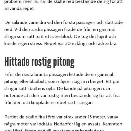
problem, men nu när de skulle ned bestämde de sig för att
använda repet.
De säkrade varandra vid den första passagen och klättrade
ned. Vid den andra passagen firade de från en gammal
slinga som satt runt ett stenblock. De tog det lugnt och
kände ingen stress. Repet var 30 m långt och räckte bra.
Hittade rostig pitong
Inför den sista branta passagen hittade de en gammal
pitong, eller bladbult, som någon slagit in i berget. Ett par
slingor satt i bultens ögla. De kände på pitongen och
noterade att den var rostig, men bestämde sig för att fira
från den och kopplade in repet rakt i slingan.
Partiet de skulle fira förbi var strax under 15 meter, varav
några meter var lodräta. Nedanför låg en avsats. Kamraten
gick först, firade ned till avsatsen och kopplade ur