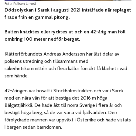
Foto: Polisen Umeå
Dödsolyckan i Sarek i augusti 2021 inträffade när replaget
firade från en gammal pitong.
Bulten knäcktes eller rycktes ut och en 42-årig man föll
omkring 100 meter nedför berget.
Klätterförbundets Andreas Andersson har läst delar av
polisens utredning och tillsammans med
säkerhetskommittén och flera källor försökt få klarhet i vad
som hände.
42-åringen var bosatt i Stockholmstrakten och var i Sarek
med en nära vän för att bestiga det 2016 m höga
Bálgattjåhkkå. De hade åkt till norra Sverige i flera år och
bestigit höga berg, så de var vana vid fjällvärlden. Den
förolyckade mannen var uppväxt i Österrike och hade vistats
i bergen sedan barndomen.