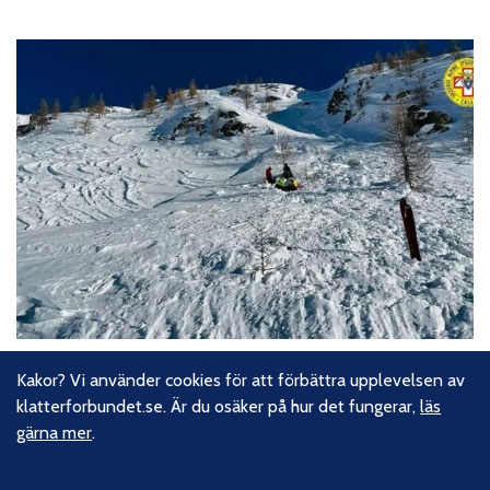
SÄKERHET
Kakor? Vi använder cookies för att förbättra upplevelsen av
Svensk bergsguide död i lavinolycka
klatterforbundet.se. Är du osäker på hur det fungerar,
läs
gärna mer
.