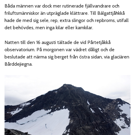
Båda männen var dock mer rutinerade fjällvandrare och
friluftsmänniskor än utpräglade klättrare. Till Bálgattjåhkkå
hade de med sig sele, rep, extra slingor och repbroms, utifall
det behövdes, men inga kilar eller kamkilar.
Natten till den 16 augusti tältade de vid Pårtetjåkkå
observatorium. På morgonen var vädret dåligt och de
beslutade att närma sig berget från östra sidan, via glaciären
Bårddejiegna.