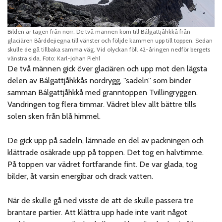
Bilden är tagen från norr. De två männen kom till Bálgattjåhkkå från
glaciären Bårddejiegna till vänster och följde kammen upp till toppen. Sedan
skulle de gå tillbaka samma väg. Vid olyckan föll 42-åringen nedför bergets
vänstra sida. Foto: Karl-Johan Piehl
De två männen gick över glaciären och upp mot den lägsta
delen av Bálgattjåhkkås nordrygg, ”sadeln” som binder
samman Bálgattjåhkkå med granntoppen Tvillingryggen.
Vandringen tog flera timmar. Vädret blev allt bättre tills
solen sken från blå himmel.
De gick upp på sadeln, lämnade en del av packningen och
klättrade osäkrade upp på toppen. Det tog en halvtimme.
På toppen var vädret fortfarande fint. De var glada, tog
bilder, åt varsin energibar och drack vatten.
När de skulle gå ned visste de att de skulle passera tre
brantare partier. Att klättra upp hade inte varit något