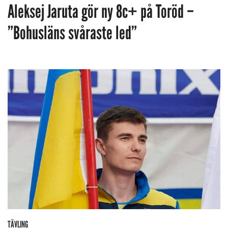
Aleksej Jaruta gör ny 8c+ på Toröd –
”Bohusläns svåraste led”
TÄVLING