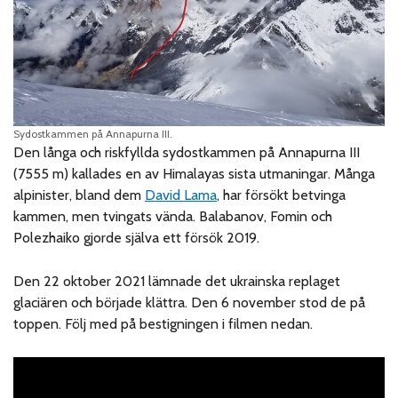
Sydostkammen på Annapurna III.
Den långa och riskfyllda sydostkammen på Annapurna III
(7555 m) kallades en av Himalayas sista utmaningar. Många
alpinister, bland dem
David Lama
, har försökt betvinga
kammen, men tvingats vända. Balabanov, Fomin och
Polezhaiko gjorde själva ett försök 2019.
Den 22 oktober 2021 lämnade det ukrainska replaget
glaciären och började klättra. Den 6 november stod de på
toppen. Följ med på bestigningen i filmen nedan.