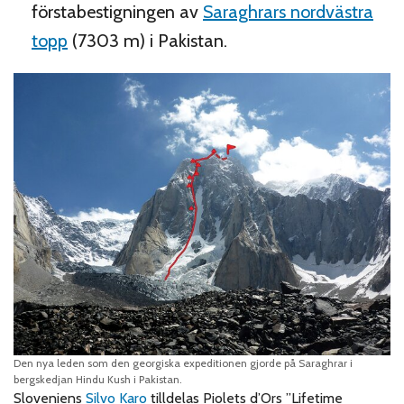
förstabestigningen av
Saraghrars nordvästra
topp
(7303 m) i Pakistan.
Den nya leden som den georgiska expeditionen gjorde på Saraghrar i
bergskedjan Hindu Kush i Pakistan.
Sloveniens
Silvo Karo
tilldelas Piolets d’Ors ”Lifetime