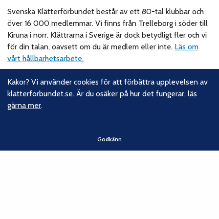
Svenska Klätterförbundet består av ett 80-tal klubbar och
över 16 000 medlemmar. Vi finns från Trelleborg i söder till
Kiruna i norr. Klättrarna i Sverige är dock betydligt fler och vi
för din talan, oavsett om du är medlem eller inte.
Läs om
vårt hållbarhetsarbete.
Kakor? Vi använder cookies för att förbättra upplevelsen av
Följ oss
klatterforbundet.se. Är du osäker på hur det fungerar,
läs
gärna mer
.
Facebook
Instagram
Linkedin
Godkänn
Nyhetsbrev
Kontakt
Svenska Klätterförbundet
Gotlandsgatan 46
116 65 Stockholm