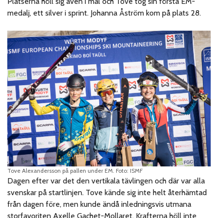
Platserna höll sig även i mål och Tove tog sin första EM-
medalj, ett silver i sprint. Johanna Åström kom på plats 28.
Tove Alexandersson på pallen under EM. Foto: ISMF
Dagen efter var det den vertikala tävlingen och där var alla
svenskar på startlinjen. Tove kände sig inte helt återhämtad
från dagen före, men kunde ändå inledningsvis utmana
storfavoriten Axelle Gachet-Mollaret. Krafterna höll inte