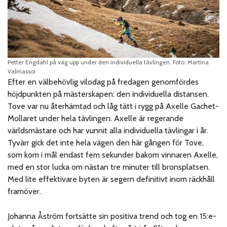
Petter Engdahl på väg upp under den individuella tävlingen. Foto: Martina
Valmassoi
Efter en välbehövlig vilodag på fredagen genomfördes
höjdpunkten på mästerskapen: den individuella distansen.
Tove var nu återhämtad och låg tätt i rygg på Axelle Gachet-
Mollaret under hela tävlingen. Axelle är regerande
världsmästare och har vunnit alla individuella tävlingar i år.
Tyvärr gick det inte hela vägen den här gången för Tove,
som kom i mål endast fem sekunder bakom vinnaren Axelle,
med en stor lucka om nästan tre minuter till bronsplatsen.
Med lite effektivare byten är segern definitivt inom räckhåll
framöver.
Johanna Åström fortsätte sin positiva trend och tog en 15:e-