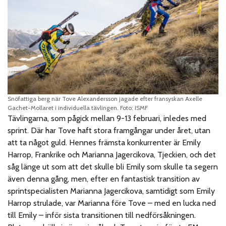
Snöfattiga berg när Tove Alexandersson jagade efter fransyskan Axelle
Gachet-Mollaret i individuella tävlingen. Foto: ISMF
Tävlingarna, som pågick mellan 9-13 februari, inledes med
sprint. Där har Tove haft stora framgångar under året, utan
att ta något guld. Hennes främsta konkurrenter är Emily
Harrop, Frankrike och Marianna Jagercikova, Tjeckien, och det
såg länge ut som att det skulle bli Emily som skulle ta segern
även denna gång, men, efter en fantastisk transition av
sprintspecialisten Marianna Jagercikova, samtidigt som Emily
Harrop strulade, var Marianna före Tove – med en lucka ned
till Emily – inför sista transitionen till nedförsåkningen.