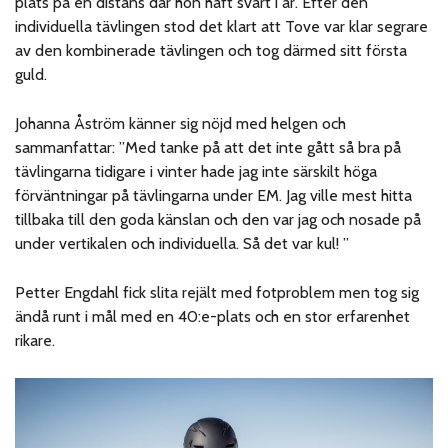
plats på en distans där hon haft svårt i år. Efter den
individuella tävlingen stod det klart att Tove var klar segrare
av den kombinerade tävlingen och tog därmed sitt första
guld.
Johanna Åström känner sig nöjd med helgen och
sammanfattar: ”Med tanke på att det inte gått så bra på
tävlingarna tidigare i vinter hade jag inte särskilt höga
förväntningar på tävlingarna under EM. Jag ville mest hitta
tillbaka till den goda känslan och den var jag och nosade på
under vertikalen och individuella. Så det var kul! ”
Petter Engdahl fick slita rejält med fotproblem men tog sig
ändå runt i mål med en 40:e-plats och en stor erfarenhet
rikare.