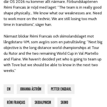
där OS 2026 nu kommer allt närmare. Förbundskaptenen
Rémi Francais är nöjd med laget: ”The team is in really good
shape physically… We know what our weaknesses are. Need
to work more on the technic. We are still losing too much
time in transitions”, säger han.
Närmast blickar Rémi Francais och skimolandslaget mot
långdistans-VM, som avgörs som en patrulltävling: ”Next big
objective is the long distance world championships at Tour
du Rutor and the two remaining World Cup in Val Martello
and Flaine. We haven’t decided yet who is going to team up
with Tove but we should be able to know in the next two
weeks.”
EM
JOHANNA ÅSTRÖM
PETTER ENGDAHL
RÉMI FRANÇAIS
SKIDALPINISM
SKIMO