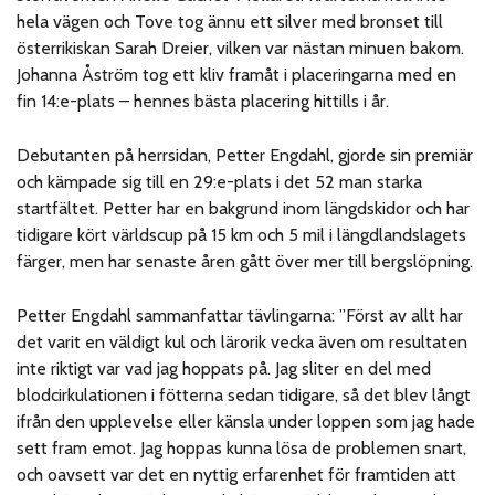
hela vägen och Tove tog ännu ett silver med bronset till
österrikiskan Sarah Dreier, vilken var nästan minuen bakom.
Johanna Åström tog ett kliv framåt i placeringarna med en
fin 14:e-plats – hennes bästa placering hittills i år.
Debutanten på herrsidan, Petter Engdahl, gjorde sin premiär
och kämpade sig till en 29:e-plats i det 52 man starka
startfältet. Petter har en bakgrund inom längdskidor och har
tidigare kört världscup på 15 km och 5 mil i längdlandslagets
färger, men har senaste åren gått över mer till bergslöpning.
Petter Engdahl sammanfattar tävlingarna: ”Först av allt har
det varit en väldigt kul och lärorik vecka även om resultaten
inte riktigt var vad jag hoppats på. Jag sliter en del med
blodcirkulationen i fötterna sedan tidigare, så det blev långt
ifrån den upplevelse eller känsla under loppen som jag hade
sett fram emot. Jag hoppas kunna lösa de problemen snart,
och oavsett var det en nyttig erfarenhet för framtiden att