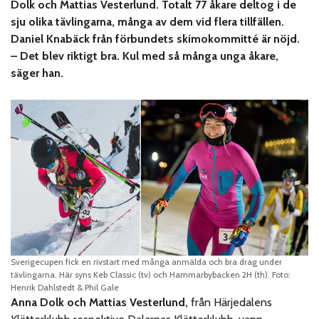
Dolk och Mattias Vesterlund. Totalt 77 åkare deltog i de
sju olika tävlingarna, många av dem vid flera tillfällen.
Daniel Knabäck från förbundets skimokommitté är nöjd.
– Det blev riktigt bra. Kul med så många unga åkare,
säger han.
Sverigecupen fick en rivstart med många anmälda och bra drag under
tävlingarna. Här syns Keb Classic (tv) och Hammarbybacken 2H (th). Foto:
Henrik Dahlstedt & Phil Gale
Anna Dolk och Mattias Vesterlund,
från Härjedalens