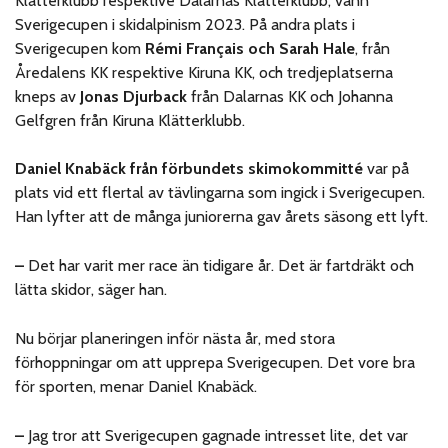
Klätterklubb respektive Dalarnas Klätterklubb, vann
Sverigecupen i skidalpinism 2023. På andra plats i
Sverigecupen kom
Rémi Français och Sarah Hale
, från
Åredalens KK respektive Kiruna KK, och tredjeplatserna
kneps av
Jonas Djurback
från Dalarnas KK och Johanna
Gelfgren från Kiruna Klätterklubb.
Daniel Knabäck från förbundets skimokommitté
var på
plats vid ett flertal av tävlingarna som ingick i Sverigecupen.
Han lyfter att de många juniorerna gav årets säsong ett lyft.
–
Det har varit mer race än tidigare år. Det är fartdräkt och
lätta skidor, säger han.
Nu börjar planeringen inför nästa år, med stora
förhoppningar om att upprepa Sverigecupen. Det vore bra
för sporten, menar Daniel Knabäck.
–
Jag tror att Sverigecupen gagnade intresset lite, det var