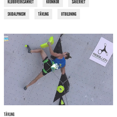
KLUBBVERKSAMHET
KRÖNIKOR
SÄKERHET
SKIDALPINISM
TÄVLING
UTBILDNING
TÄVLING