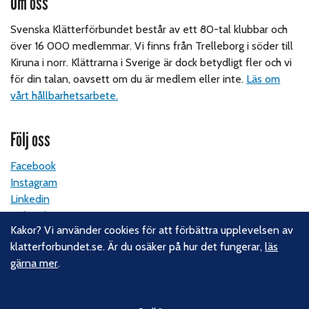
Om oss
Svenska Klätterförbundet består av ett 80-tal klubbar och
över 16 000 medlemmar. Vi finns från Trelleborg i söder till
Kiruna i norr. Klättrarna i Sverige är dock betydligt fler och vi
för din talan, oavsett om du är medlem eller inte.
Läs om
vårt hållbarhetsarbete.
Följ oss
Facebook
Instagram
Linkedin
Nyhetsbrev
Kakor? Vi använder cookies för att förbättra upplevelsen av
klatterforbundet.se. Är du osäker på hur det fungerar,
läs
Kontakt
gärna mer
.
Svenska Klätterförbundet
Gotlandsgatan 46