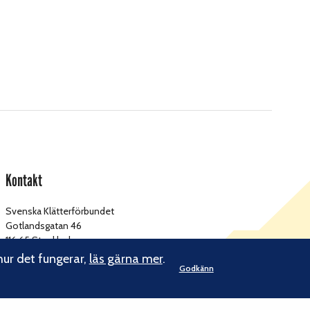
Kontakt
Svenska Klätterförbundet
Gotlandsgatan 46
116 65 Stockholm
hur det fungerar,
läs gärna mer
.
Godkänn
kansliet@klatterforbundet.rf.se
E-post:
Övriga kontaktuppgifter