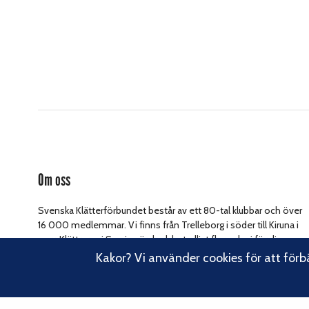
Om oss
Svenska Klätterförbundet består av ett 80-tal klubbar och över
16 000 medlemmar. Vi finns från Trelleborg i söder till Kiruna i
norr. Klättrarna i Sverige är dock betydligt fler och vi för din
Läs om vårt
talan, oavsett om du är medlem eller inte.
Kakor? Vi använder cookies för att förb
hållbarhetsarbete.