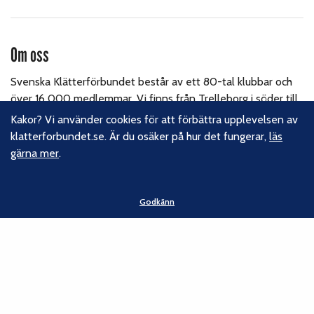
Om oss
Svenska Klätterförbundet består av ett 80-tal klubbar och
över 16 000 medlemmar. Vi finns från Trelleborg i söder till
Kiruna i norr. Klättrarna i Sverige är dock betydligt fler och vi
Kakor? Vi använder cookies för att förbättra upplevelsen av
för din talan, oavsett om du är medlem eller inte.
Läs om
klatterforbundet.se. Är du osäker på hur det fungerar,
läs
vårt hållbarhetsarbete.
gärna mer
.
Följ oss
Godkänn
Facebook
Instagram
Linkedin
Nyhetsbrev