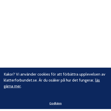
Kakor? Vi använder cookies för att förbättra upplevelsen av
Om oss
klatterforbundet.se. Är du osäker på hur det fungerar,
läs
gärna mer
.
Svenska Klätterförbundet består av ett 80-tal klubbar och
över 16 000 medlemmar. Vi finns från Trelleborg i söder till
Kiruna i norr. Klättrarna i Sverige är dock betydligt fler och vi
Godkänn
för din talan, oavsett om du är medlem eller inte.
Läs om