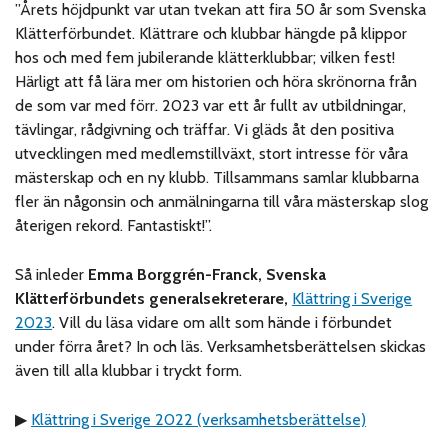
”Årets höjdpunkt var utan tvekan att fira 50 år som Svenska
Klätterförbundet. Klättrare och klubbar hängde på klippor
hos och med fem jubilerande klätterklubbar; vilken fest!
Härligt att få lära mer om historien och höra skrönorna från
de som var med förr. 2023 var ett år fullt av utbildningar,
tävlingar, rådgivning och träffar. Vi gläds åt den positiva
utvecklingen med medlemstillväxt, stort intresse för våra
mästerskap och en ny klubb. Tillsammans samlar klubbarna
fler än någonsin och anmälningarna till våra mästerskap slog
återigen rekord. Fantastiskt!”.
Så inleder
Emma Borggrén-Franck, Svenska
Klätterförbundets generalsekreterare,
Klättring i Sverige
2023
. Vill du läsa vidare om allt som hände i förbundet
under förra året? In och läs. Verksamhetsberättelsen skickas
även till alla klubbar i tryckt form.
▶
Klättring i Sverige 2022 (verksamhetsberättelse)