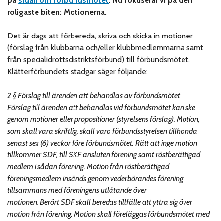
på
sidan om förbundsmötet
. Nu fokuserar vi på den
roligaste biten: Motionerna.
Det är dags att förbereda, skriva och skicka in motioner
(förslag från klubbarna och/eller klubbmedlemmarna samt
från specialidrottsdistriktsförbund) till förbundsmötet.
Klätterförbundets stadgar säger följande:
2 § Förslag till ärenden att behandlas av förbundsmötet
Förslag till ärenden att behandlas vid förbundsmötet kan ske
genom motioner eller propositioner (styrelsens förslag). Motion,
som skall vara skriftlig, skall vara förbundsstyrelsen tillhanda
senast sex (6) veckor före förbundsmötet. Rätt att inge motion
tillkommer SDF, till SKF ansluten förening samt röstberättigad
medlem i sådan förening. Motion från röstberättigad
föreningsmedlem insänds genom vederbörandes förening
tillsammans med föreningens utlåtande över
motionen. Berört SDF skall beredas tillfälle att yttra sig över
motion från förening. Motion skall föreläggas förbundsmötet med