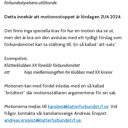
förbundsstyrelsens utlåtande.
Detta innebär att motionsstoppet är lördagen 21/4 2024.
Det finns inga speciella krav för hur en motion ska se ut,
men det är bra om den avslutas med ett tydligt förslag som
förbundsmötet kan ta ställning till. En så kallad ”att-sats.”
Exempelvis:
Klätterklubben XX föreslår förbundsmötet
att höja medlemsavgiften för klubbar med XX kronor
Motionen kan med fördel inledas med en så kallad
”brödtext” där motionsställaren argumenterar för sin sak.
Motionerna mejlas till
kansliet@klatterforbundet.rf.se
. Vid
frågor, kontakta vår kansliansvarige Andreas Enqvist:
andreas.enqvist@klatterforbundet.rf.se.