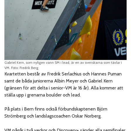
Gabriel Kern, som nyligen vann SM i lead, är en av svenskarna som tävlar i
VM. Foto: Fredrik Berg
Kvartetten består av Fredrik Serlachius och Hannes Puman
samt de båda juniorerna Albin Meyer och Gabriel Kern
(gränsen för att delta i senior-VM är 16 år). Alla kommer att
ställa upp i grenarna boulder och lead.
På plats i Bern finns också förbundskaptenen Björn
Strömberg och landslagscoachen Oskar Norberg.
VM pågår i två veckor och Discovery+ sänder alla semifinaler