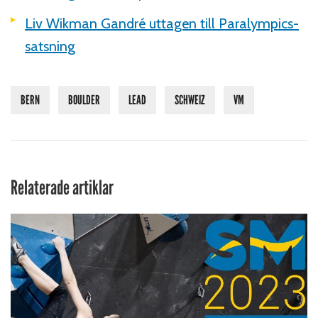
Liv Wikman Gandré uttagen till Paralympics-
satsning
BERN
BOULDER
LEAD
SCHWEIZ
VM
Relaterade artiklar