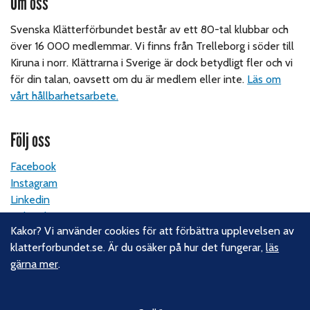
Om oss
Svenska Klätterförbundet består av ett 80-tal klubbar och
över 16 000 medlemmar. Vi finns från Trelleborg i söder till
Kiruna i norr. Klättrarna i Sverige är dock betydligt fler och vi
för din talan, oavsett om du är medlem eller inte.
Läs om
vårt hållbarhetsarbete.
Följ oss
Facebook
Instagram
Linkedin
Nyhetsbrev
Kakor? Vi använder cookies för att förbättra upplevelsen av
klatterforbundet.se. Är du osäker på hur det fungerar,
läs
Kontakt
gärna mer
.
Svenska Klätterförbundet
Gotlandsgatan 46