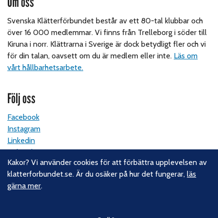
Om oss
Svenska Klätterförbundet består av ett 80-tal klubbar och
över 16 000 medlemmar. Vi finns från Trelleborg i söder till
Kiruna i norr. Klättrarna i Sverige är dock betydligt fler och vi
för din talan, oavsett om du är medlem eller inte.
Läs om
vårt hållbarhetsarbete.
Följ oss
Facebook
Instagram
Linkedin
Nyhetsbrev
Kakor? Vi använder cookies för att förbättra upplevelsen av
klatterforbundet.se. Är du osäker på hur det fungerar,
läs
Kontakt
gärna mer
.
Svenska Klätterförbundet
Gotlandsgatan 46