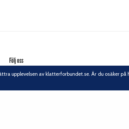
Följ oss
ättra upplevelsen av klatterforbundet.se. Är du osäker på 
Facebook
Instagram
Linkedin
Nyhetsbrev