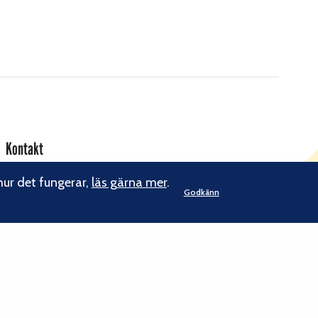
Kontakt
Svenska Klätterförbundet
hur det fungerar,
läs gärna mer
.
Godkänn
Gotlandsgatan 46
116 65 Stockholm
kansliet@klatterforbundet.rf.se
E-post:
Övriga kontaktuppgifter