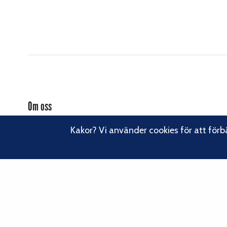
Om oss
Svenska Klätterförbundet består av ett 80-tal klubbar och över
Kakor? Vi använder cookies för att förb
16 000 medlemmar. Vi finns från Trelleborg i söder till Kiruna i
norr. Klättrarna i Sverige är dock betydligt fler och vi för din
Läs om vårt
talan, oavsett om du är medlem eller inte.
hållbarhetsarbete.