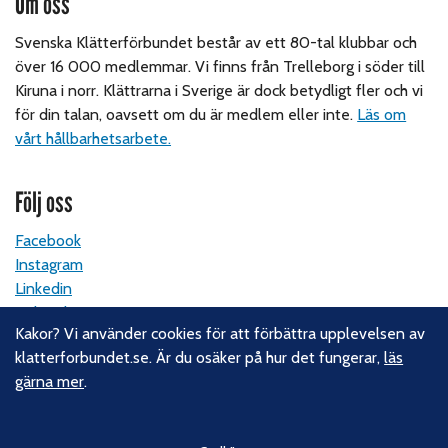
Om oss
Svenska Klätterförbundet består av ett 80-tal klubbar och
över 16 000 medlemmar. Vi finns från Trelleborg i söder till
Kiruna i norr. Klättrarna i Sverige är dock betydligt fler och vi
för din talan, oavsett om du är medlem eller inte.
Läs om
vårt hållbarhetsarbete.
Följ oss
Facebook
Instagram
Linkedin
Nyhetsbrev
Kakor? Vi använder cookies för att förbättra upplevelsen av
klatterforbundet.se. Är du osäker på hur det fungerar,
läs
Kontakt
gärna mer
.
Svenska Klätterförbundet
Gotlandsgatan 46