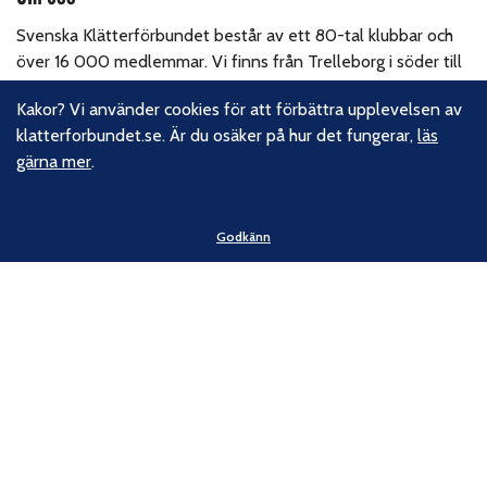
Svenska Klätterförbundet består av ett 80-tal klubbar och
över 16 000 medlemmar. Vi finns från Trelleborg i söder till
Kiruna i norr. Klättrarna i Sverige är dock betydligt fler och vi
Kakor? Vi använder cookies för att förbättra upplevelsen av
för din talan, oavsett om du är medlem eller inte.
Läs om
klatterforbundet.se. Är du osäker på hur det fungerar,
läs
vårt hållbarhetsarbete.
gärna mer
.
Följ oss
Godkänn
Facebook
Instagram
Linkedin
Nyhetsbrev
Kontakt
Svenska Klätterförbundet
Gotlandsgatan 46