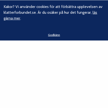
Följ oss
Kakor? Vi använder cookies för att förbättra upplevelsen av
klatterforbundet.se. Är du osäker på hur det fungerar,
läs
Facebook
gärna mer
.
Instagram
Linkedin
Nyhetsbrev
Godkänn
Kontakt
Svenska Klätterförbundet
Gotlandsgatan 46
116 65 Stockholm
E-post:
kansliet@klatterforbundet.rf.se
Övriga kontaktuppgifter