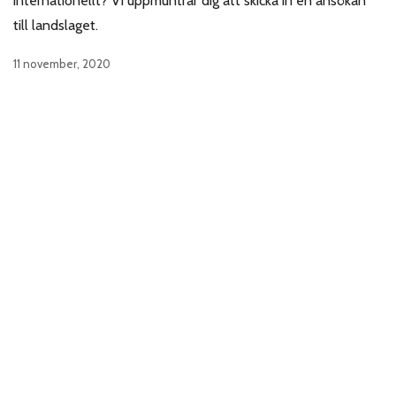
internationellt? Vi uppmuntrar dig att skicka in en ansökan
till landslaget.
11 november, 2020