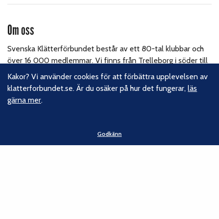
Om oss
Svenska Klätterförbundet består av ett 80-tal klubbar och
över 16 000 medlemmar. Vi finns från Trelleborg i söder till
Kiruna i norr. Klättrarna i Sverige är dock betydligt fler och vi
Kakor? Vi använder cookies för att förbättra upplevelsen av
för din talan, oavsett om du är medlem eller inte.
Läs om
klatterforbundet.se. Är du osäker på hur det fungerar,
läs
vårt hållbarhetsarbete.
gärna mer
.
Följ oss
Godkänn
Facebook
Instagram
Linkedin
Nyhetsbrev
Kontakt