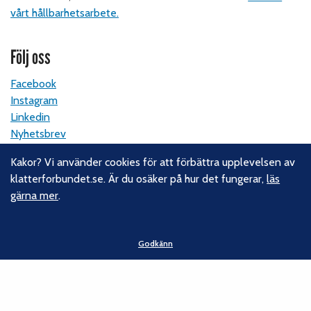
vårt hållbarhetsarbete.
Följ oss
Facebook
Instagram
Linkedin
Nyhetsbrev
Kakor? Vi använder cookies för att förbättra upplevelsen av
Kontakt
klatterforbundet.se. Är du osäker på hur det fungerar,
läs
gärna mer
.
Svenska Klätterförbundet
Gotlandsgatan 46
116 65 Stockholm
Godkänn
E-post:
kansliet@klatterforbundet.rf.se
Övriga kontaktuppgifter