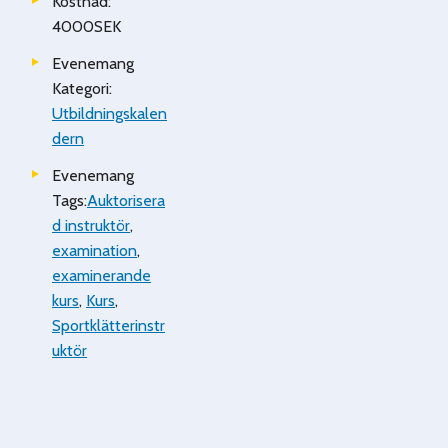
Kostnad:
4000SEK
Evenemang
Kategori:
Utbildningskalen
dern
Evenemang
Tags:
Auktorisera
d instruktör
,
examination
,
examinerande
kurs
,
Kurs
,
Sportklätterinstr
uktör