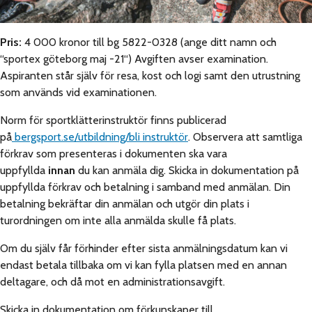
Pris:
4 000 kronor till bg 5822-0328 (ange ditt namn och
“sportex göteborg maj -21“) Avgiften avser examination.
Aspiranten står själv för resa, kost och logi samt den utrustning
som används vid examinationen.
Norm för sportklätterinstruktör finns publicerad
på
bergsport.se/utbildning/bli instruktör
. Observera att samtliga
förkrav som presenteras i dokumenten ska vara
uppfyllda
innan
du kan anmäla dig. Skicka in dokumentation på
uppfyllda förkrav och betalning i samband med anmälan. Din
betalning bekräftar din anmälan och utgör din plats i
turordningen om inte alla anmälda skulle få plats.
Om du själv får förhinder efter sista anmälningsdatum kan vi
endast betala tillbaka om vi kan fylla platsen med en annan
deltagare, och då mot en administrationsavgift.
Skicka in dokumentation om förkunskaper till