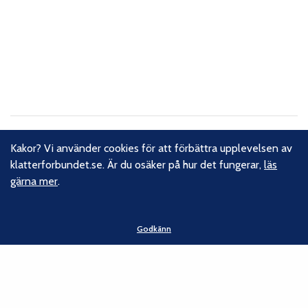
Om oss
Kakor? Vi använder cookies för att förbättra upplevelsen av
klatterforbundet.se. Är du osäker på hur det fungerar,
läs
Svenska Klätterförbundet består av ett 80-tal klubbar och
gärna mer
.
över 16 000 medlemmar. Vi finns från Trelleborg i söder till
Kiruna i norr. Klättrarna i Sverige är dock betydligt fler och vi
för din talan, oavsett om du är medlem eller inte.
Läs om
Godkänn
vårt hållbarhetsarbete.
Följ oss