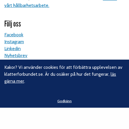
vårt hållbarhetsarbete.
Följ oss
Facebook
Instagram
Linkedin
Nyhetsbrev
Kakor? Vi använder cookies för att förbättra upplevelsen av
Kontakt
klatterforbundet.se. Är du osäker på hur det fungerar,
läs
gärna mer
.
Svenska Klätterförbundet
Gotlandsgatan 46
116 65 Stockholm
Godkänn
E-post:
kansliet@klatterforbundet.rf.se
Övriga kontaktuppgifter