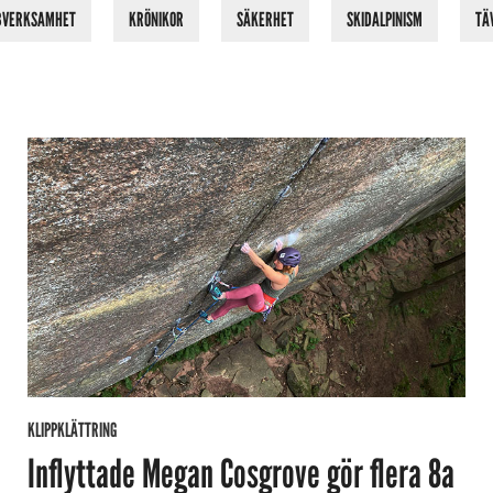
BVERKSAMHET
KRÖNIKOR
SÄKERHET
SKIDALPINISM
TÄ
KLIPPKLÄTTRING
Inflyttade Megan Cosgrove gör flera 8a