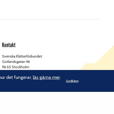
Kontakt
Svenska Klätterförbundet
Gotlandsgatan 46
116 65 Stockholm
hur det fungerar,
läs gärna mer
.
kansliet@klatterforbundet.rf.se
E-post:
Godkänn
Övriga kontaktuppgifter