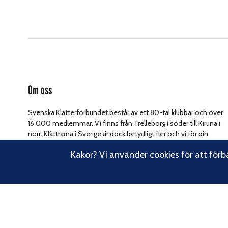
Om oss
Svenska Klätterförbundet består av ett 80-tal klubbar och över
16 000 medlemmar. Vi finns från Trelleborg i söder till Kiruna i
norr. Klättrarna i Sverige är dock betydligt fler och vi för din
Läs om vårt
talan, oavsett om du är medlem eller inte.
Kakor? Vi använder cookies för att förb
hållbarhetsarbete.