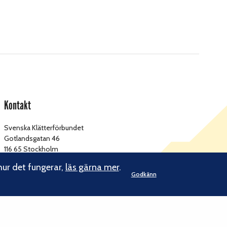
Kontakt
Svenska Klätterförbundet
Gotlandsgatan 46
116 65 Stockholm
hur det fungerar,
läs gärna mer
.
kansliet@klatterforbundet.rf.se
E-post:
Godkänn
Övriga kontaktuppgifter