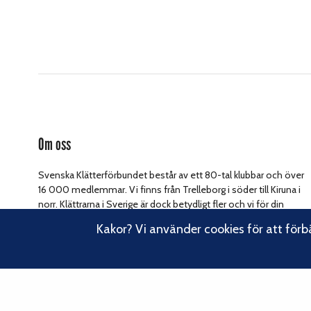
Om oss
Svenska Klätterförbundet består av ett 80-tal klubbar och över
16 000 medlemmar. Vi finns från Trelleborg i söder till Kiruna i
norr. Klättrarna i Sverige är dock betydligt fler och vi för din
Läs om vårt
talan, oavsett om du är medlem eller inte.
Kakor? Vi använder cookies för att förb
hållbarhetsarbete.