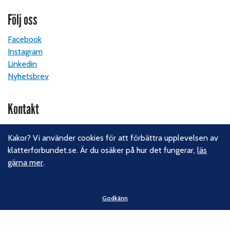
Följ oss
Facebook
Instagram
Linkedin
Nyhetsbrev
Kontakt
Svenska Klätterförbundet
Kakor? Vi använder cookies för att förbättra upplevelsen av
Gotlandsgatan 46
klatterforbundet.se. Är du osäker på hur det fungerar,
läs
116 65 Stockholm
gärna mer
.
E-post:
kansliet@klatterforbundet.rf.se
Övriga kontaktuppgifter
Godkänn