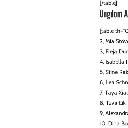
[/table]
Ungdom A 
[table th=”
2, Mia Stö
3, Freja D
4, Isabella
5, Stine Ra
6, Lea Sch
7, Taya Xi
8, Tuva Ei
9, Alexandr
10, Dina B