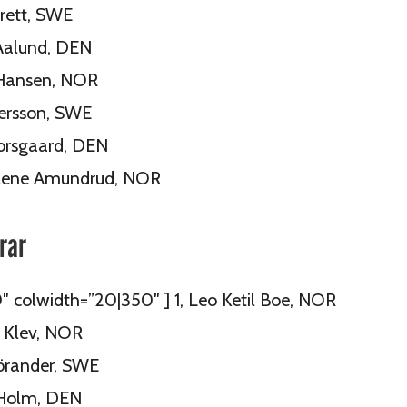
rrett, SWE
 Aalund, DEN
 Hansen, NOR
tersson, SWE
Korsgaard, DEN
Helene Amundrud, NOR
rar
0″ colwidth=”20|350″ ] 1, Leo Ketil Boe, NOR
er Klev, NOR
Förander, SWE
 Holm, DEN