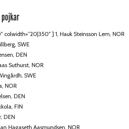
 pojkar
0″ colwidth=”20|350″ ] 1, Hauk Steinsson Lem, NOR
illberg, SWE
gensen, DEN
lsaas Suthurst, NOR
Wingårdh, SWE
ba, NOR
elsen, DEN
kkola, FIN
r, DEN
istian Hagaseth Aasmundsen, NOR