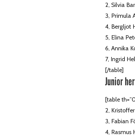
2, Silvia Ba
3, Primula
4, Bergljot
5, Elina Pe
6, Annika 
7, Ingrid 
[/table]
Junior her
[table th=”
2, Kristoff
3, Fabian 
4, Rasmus