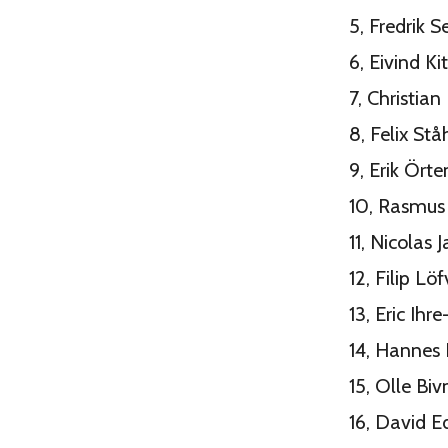
5, Fredrik 
6, Eivind K
7, Christia
8, Felix St
9, Erik Ör
10, Rasmus
11, Nicolas
12, Filip L
13, Eric Ih
14, Hannes
15, Olle Bi
16, David 