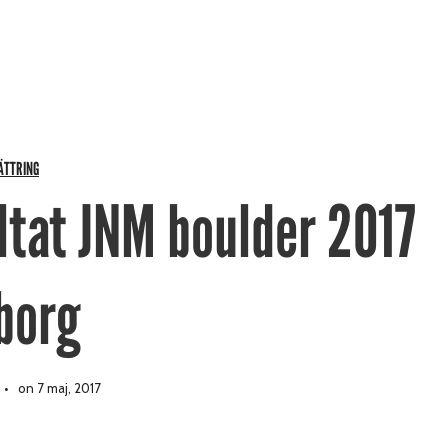
ÄTTRING
ltat JNM boulder 2017
borg
on 7 maj, 2017