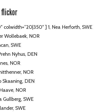
flickor
0″ colwidth=”20|350″ ] 1, Nea Herforth, SWE
ver Wollebaek, NOR
uncan, SWE
 Prehn Nyhus, DEN
knes, NOR
mitthenner, NOR
ao Skaaning, DEN
k Haave, NOR
a Gullberg, SWE
olander, SWE