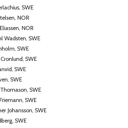
Serlachius, SWE
ittelsen, NOR
n Eliassen, NOR
åhl Wadsten, SWE
tenholm, SWE
 Cronlund, SWE
 Janvid, SWE
öfven, SWE
re-Thomason, SWE
 Friemann, SWE
vner Johansson, SWE
Edberg, SWE