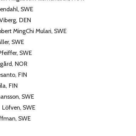
rtendahl, SWE
k Viberg, DEN
obert MingChi Mulari, SWE
äller, SWE
Pfeiffer, SWE
sgård, NOR
esanto, FIN
ila, FIN
ohansson, SWE
m Löfven, SWE
raffman, SWE