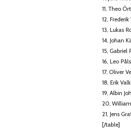
11, Theo Ö
12, Frederi
13, Lukas R
14, Johan K
15, Gabriel 
16, Leo Pål
17, Oliver V
18, Erik Valk
19, Albin J
20, Willia
21, Jens G
[/table]