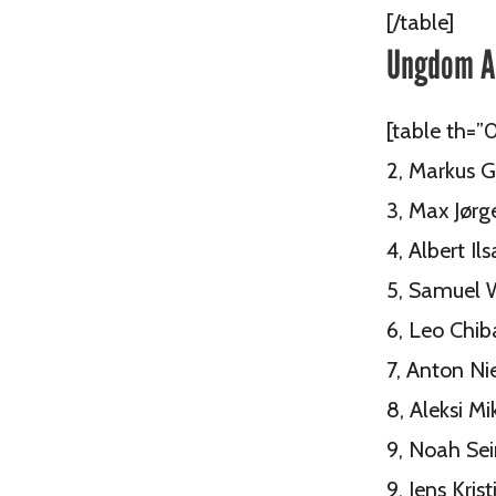
[/table]
Ungdom A
[table th=”
2, Markus G
3, Max Jør
4, Albert I
5, Samuel 
6, Leo Chi
7, Anton Ni
8, Aleksi Mi
9, Noah Sei
9, Jens Kr