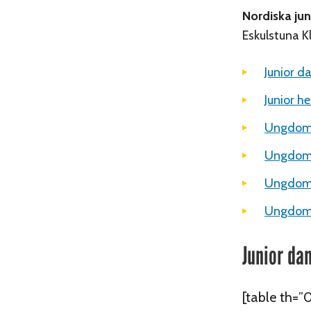
Nordiska ju
Eskulstuna K
Junior d
Junior h
Ungdom 
Ungdom 
Ungdom 
Ungdom 
Junior da
[table th=”