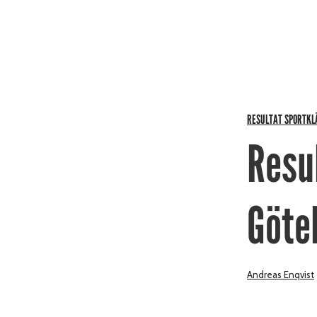
RESULTAT SPORTKL
Resu
Göte
Andreas Enqvist