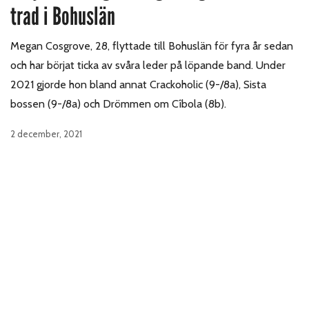
trad i Bohuslän
Megan Cosgrove, 28, flyttade till Bohuslän för fyra år sedan
och har börjat ticka av svåra leder på löpande band. Under
2021 gjorde hon bland annat Crackoholic (9-/8a), Sista
bossen (9-/8a) och Drömmen om Cîbola (8b).
2 december, 2021