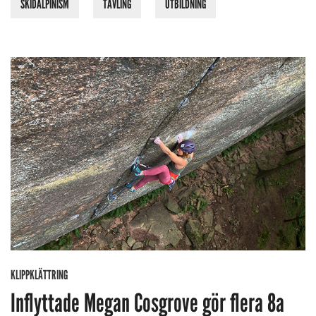
SKIDALPINISM
TÄVLING
UTBILDNING
KLIPPKLÄTTRING
Inflyttade Megan Cosgrove gör flera 8a