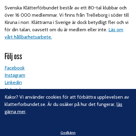
Svenska Klätterförbundet består av ett 80-tal klubbar och
över 16 000 medlemmar. Vi finns från Trelleborg i söder till
Kiruna i norr. Klättrarna i Sverige är dock betydligt fler och vi
för din talan, oavsett om du är medlem eller inte.
Läs om
vårt hållbarhetsarbete.
Följ oss
Facebook
Instagram
Linkedin
Nyhetsbrev
Kakor? Vi använder cookies för att förbättra upplevelsen av
klatterforbundet.se. Är du osäker på hur det fungerar,
läs
Kontakt
gärna mer
.
Svenska Klätterförbundet
Gotlandsgatan 46
Godkänn
116 65 Stockholm