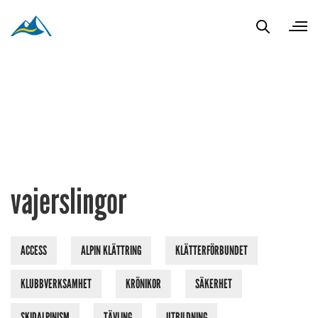
vajerslingor
ACCESS
ALPIN KLÄTTRING
KLÄTTERFÖRBUNDET
KLUBBVERKSAMHET
KRÖNIKOR
SÄKERHET
SKIDALPINISM
TÄVLING
UTBILDNING