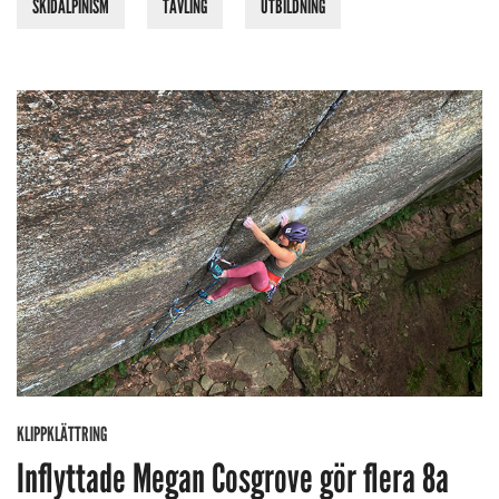
SKIDALPINISM
TÄVLING
UTBILDNING
KLIPPKLÄTTRING
Inflyttade Megan Cosgrove gör flera 8a