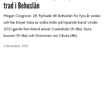
trad i Bohuslän
Megan Cosgrove, 28, flyttade till Bohuslän för fyra år sedan
och har börjat ticka av svåra leder på löpande band. Under
2021 gjorde hon bland annat Crackoholic (9-/8a), Sista
bossen (9-/8a) och Drömmen om Cîbola (8b).
2 december, 2021