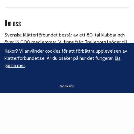
Om oss
Svenska Klätterförbundet består av ett 80-tal klubbar och
över 16 000 medlemmar. Vi finns från Trelleborg i söder till
Kiruna i norr. Klättrarna i Sverige är dock betydligt fler och vi
Kakor? Vi använder cookies för att förbättra upplevelsen av
för din talan, oavsett om du är medlem eller inte.
Läs om
klatterforbundet.se. Är du osäker på hur det fungerar,
läs
vårt hållbarhetsarbete.
gärna mer
.
Följ oss
Godkänn
Facebook
Instagram
Linkedin
Nyhetsbrev