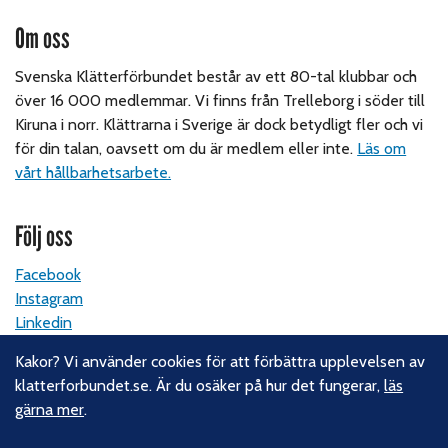
Om oss
Svenska Klätterförbundet består av ett 80-tal klubbar och
över 16 000 medlemmar. Vi finns från Trelleborg i söder till
Kiruna i norr. Klättrarna i Sverige är dock betydligt fler och vi
för din talan, oavsett om du är medlem eller inte.
Läs om
vårt hållbarhetsarbete.
Följ oss
Facebook
Instagram
Linkedin
Nyhetsbrev
Kakor? Vi använder cookies för att förbättra upplevelsen av
klatterforbundet.se. Är du osäker på hur det fungerar,
läs
Kontakt
gärna mer
.